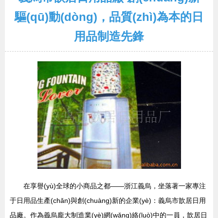
驅(qū)動(dòng)，品質(zhì)為本的日
用品制造先鋒
在享譽(yù)全球的小商品之都——浙江義烏，坐落著一家專注
于日用品生產(chǎn)與創(chuàng)新的企業(yè)：義烏市歆居日用
品廠。作為義烏龐大制造業(yè)網(wǎng)絡(luò)中的一員，歆居日