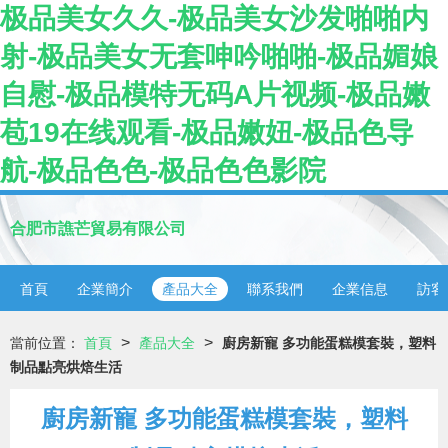
极品美女久久-极品美女沙发啪啪内
射-极品美女无套呻吟啪啪-极品媚娘
自慰-极品模特无码A片视频-极品嫩
苞19在线观看-极品嫩妞-极品色导
航-极品色色-极品色色影院
合肥市譙芒貿易有限公司
首頁
企業簡介
產品大全
聯系我們
企業信息
訪客
>
>
當前位置：
首頁
產品大全
廚房新寵 多功能蛋糕模套裝，塑料
制品點亮烘焙生活
廚房新寵 多功能蛋糕模套裝，塑料